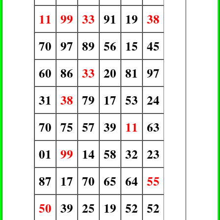
11
99
33
91
19
38
70
97
89
56
15
45
60
86
33
20
81
97
31
38
79
17
53
24
70
75
57
39
11
63
01
99
14
58
32
23
87
17
70
65
64
55
50
39
25
19
52
52