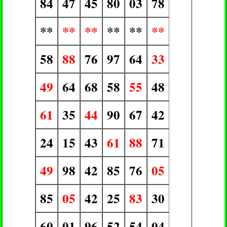
84
47
45
80
03
78
**
**
**
**
**
**
58
88
76
97
64
33
49
64
68
58
55
48
61
35
44
90
67
42
24
15
43
61
88
71
49
98
42
85
76
05
85
05
42
25
83
30
60
01
96
52
54
04