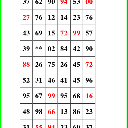
37
62
90
94
53
00
27
76
12
14
23
76
43
69
15
72
99
57
39
**
02
84
42
90
88
26
75
26
45
72
52
31
46
41
45
96
95
67
99
95
68
16
48
98
66
13
86
23
31
55
94
23
60
37