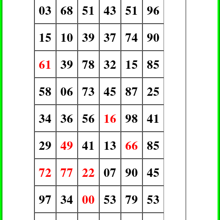
03
68
51
43
51
96
15
10
39
37
74
90
61
39
78
32
15
85
58
06
73
45
87
25
34
36
56
16
98
41
29
49
41
13
66
85
72
77
22
07
90
45
97
34
00
53
79
53