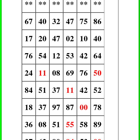
**
**
**
**
**
**
67
40
32
47
75
86
17
20
47
02
10
40
76
54
12
53
42
64
24
11
08
69
76
50
84
51
37
11
42
52
18
37
97
87
00
78
36
08
51
55
58
89