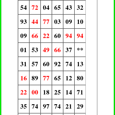
54
72
04
65
43
32
93
44
77
03
09
10
09
66
22
60
94
94
01
53
49
66
37
**
31
57
60
92
74
13
16
89
77
65
12
80
22
00
18
25
14
71
35
74
97
74
21
29