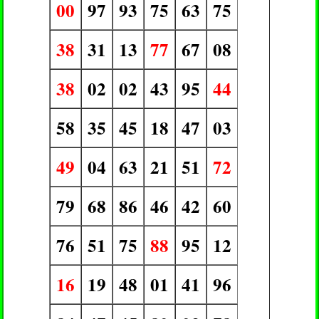
00
97
93
75
63
75
38
31
13
77
67
08
38
02
02
43
95
44
58
35
45
18
47
03
49
04
63
21
51
72
79
68
86
46
42
60
76
51
75
88
95
12
16
19
48
01
41
96