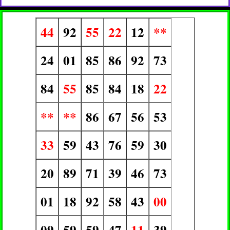
44
92
55
22
12
**
24
01
85
86
92
73
84
55
85
84
18
22
**
**
86
67
56
53
33
59
43
76
59
30
20
89
71
39
46
73
01
18
92
58
43
00
09
59
59
47
11
39