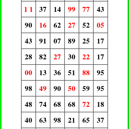
1 1
37
14
99
77
43
90
16
62
27
52
05
43
91
07
89
25
17
28
82
27
30
22
17
00
13
36
51
88
95
98
49
90
50
59
95
48
74
68
68
72
18
40
63
98
21
65
37