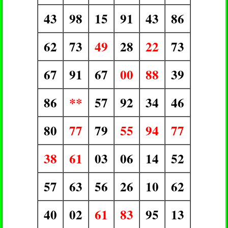
43
98
15
91
43
86
62
73
49
28
22
73
67
91
67
00
88
39
86
**
57
92
34
46
80
77
79
55
94
77
38
61
03
06
14
52
57
63
56
26
10
62
40
02
61
83
95
13