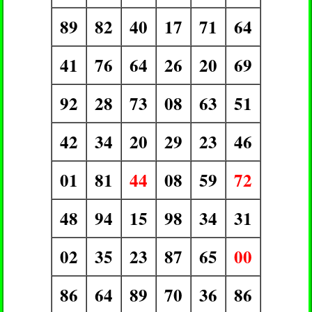
89
82
40
17
71
64
41
76
64
26
20
69
92
28
73
08
63
51
42
34
20
29
23
46
01
81
44
08
59
72
48
94
15
98
34
31
02
35
23
87
65
00
86
64
89
70
36
86