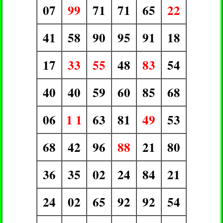
07
99
71
71
65
22
41
58
90
95
91
18
17
33
55
48
83
54
40
40
59
60
85
68
06
1 1
63
81
49
53
68
42
96
88
21
80
36
35
02
24
84
21
24
02
65
92
92
54