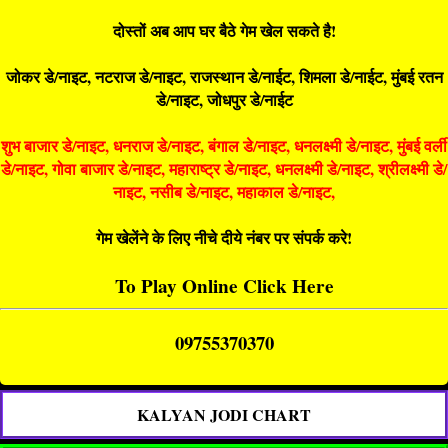
दोस्तों अब आप घर बैठे गेम खेल सकते है!
जोकर डे/नाइट, नटराज डे/नाइट, राजस्थान डे/नाईट, शिमला डे/नाईट, मुंबई रतन
डे/नाइट, जोधपुर डे/नाईट
शुभ बाजार डे/नाइट, धनराज डे/नाइट, बंगाल डे/नाइट, धनलक्ष्मी डे/नाइट, मुंबई वर्ली
डे/नाइट, गोवा बाजार डे/नाइट, महाराष्ट्र डे/नाइट, धनलक्ष्मी डे/नाइट, श्रीलक्ष्मी डे/
नाइट, नसीब डे/नाइट, महाकाल डे/नाइट,
गेम खेलेंने के लिए नीचे दीये नंबर पर संपर्क करे!
To Play Online Click Here
09755370370
KALYAN JODI CHART