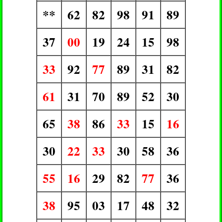
**
62
82
98
91
89
37
00
19
24
15
98
33
92
77
89
31
82
61
31
70
89
52
30
65
38
86
33
15
16
30
22
33
30
58
36
55
16
29
82
77
36
38
95
03
17
48
32