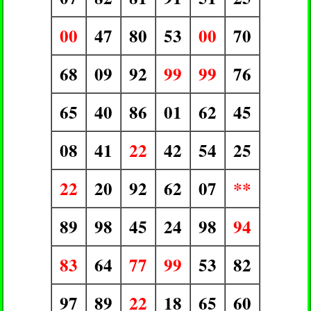
00
47
80
53
00
70
68
09
92
99
99
76
65
40
86
01
62
45
08
41
22
42
54
25
22
20
92
62
07
**
89
98
45
24
98
94
83
64
77
99
53
82
97
89
22
18
65
60