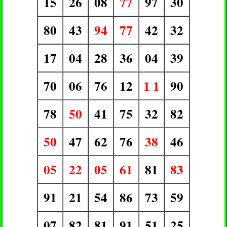
15
26
08
77
97
30
80
43
94
77
42
32
17
04
28
36
04
39
70
06
76
12
1 1
90
78
50
41
75
32
82
50
47
62
76
38
46
05
22
05
61
81
83
91
21
54
86
73
59
07
82
81
91
51
25