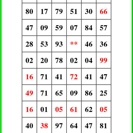
80
17
79
51
30
66
47
09
59
07
84
57
28
53
93
**
46
36
02
20
78
02
04
99
16
71
41
72
41
47
49
71
65
09
86
25
16
01
05
61
62
05
40
38
97
64
47
81